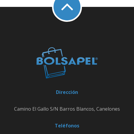
Dirección
Camino El Gallo S/N Barros Blancos, Canelones
Teléfonos