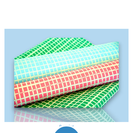
Papeles