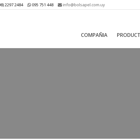
8) 2297 2484
095 751 448
info@bolsapel.com.uy
COMPAÑIA
PRODUC